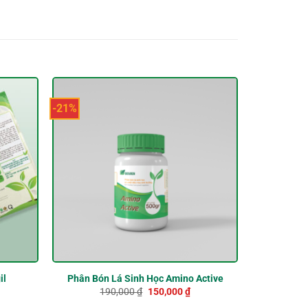
-21%
-38%
Phân Bón
il
Phân Bón Lá Sinh Học Amino Active
Giá
Giá
190,000
₫
150,000
₫
n
gốc
hiện
1