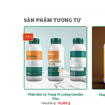
SẢN PHẨM TƯƠNG TỰ
-28%
Phân Bón Lá Trung Vi Lượng Canxibo
Phâ
Plux
Giá
Giá
106,000
₫
76,000
₫