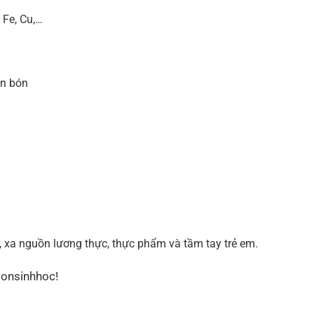
 Fe, Cu,…
ần bón
 xa nguồn lương thực, thực phẩm và tầm tay trẻ em.
bonsinhhoc!