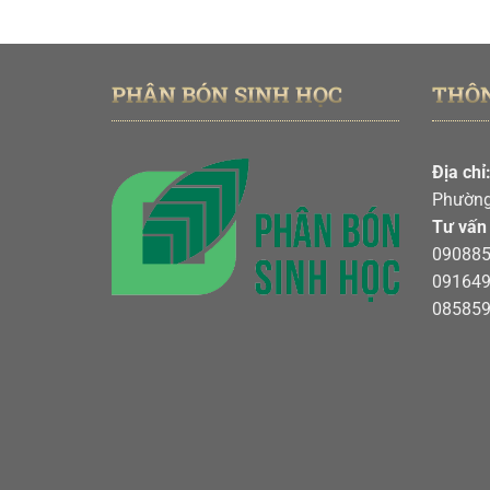
gốc
hiện
là:
tại
106,000 ₫.
là:
76,000 ₫.
PHÂN BÓN SINH HỌC
THÔN
Địa chỉ
Phường
Tư vấn
09088
09164
08585