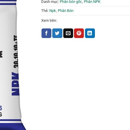
Danh mục:
Phân bón gốc
,
Phân NPK
Thẻ:
Npk
,
Phân Bón
Xem trên: