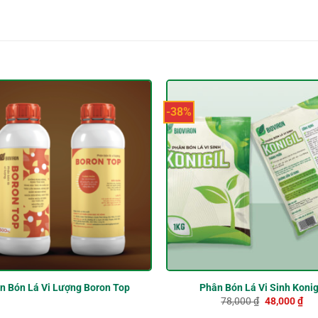
-38%
n Bón Lá Vi Lượng Boron Top
Phân Bón Lá Vi Sinh Konig
Giá
Giá
78,000
₫
48,000
₫
gốc
hiệ