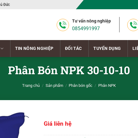
hủ Đức
Tư vấn nông nghiệp
0854991997
TIN NÔNG NGHIỆP
ĐỐI TÁC
TUYỂN DỤNG
LI
Phân Bón NPK 30-10-10
Trang chủ
/
Sản phẩm
/
Phân bón gốc
/
Phân NPK
Giá liên hệ