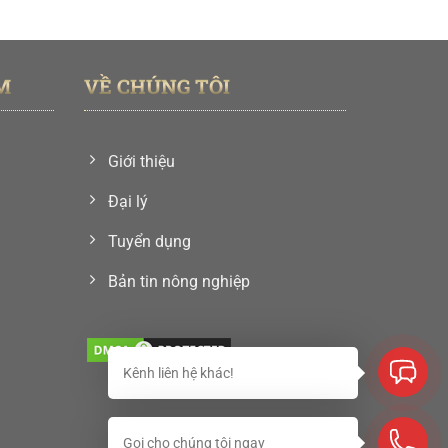
là:
tại
190,000 ₫.
là:
000 ₫.
150,000 ₫.
M
VỀ CHÚNG TÔI
Giới thiệu
Đại lý
Tuyển dụng
Bản tin nông nghiệp
Kênh liên hệ khác!
Gọi cho chúng tôi ngay