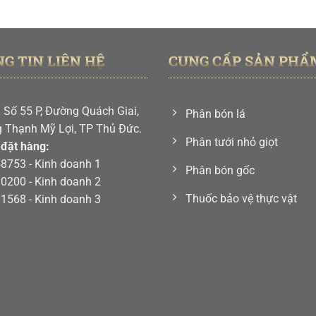
là:
tại
78,000 ₫.
là:
48,
G TIN LIÊN HỆ
CUNG CẤP SẢN PHẨ
:
Số 55 P, Đường Quách Giai,
Phân bón lá
 Thạnh Mỹ Lợi, TP Thủ Đức.
Phân tưới nhỏ giọt
 đặt hàng:
58753
- Kinh doanh 1
Phân bón gốc
90200
- Kinh doanh 2
Thuốc bảo vệ thực vật
91568
- Kinh doanh 3